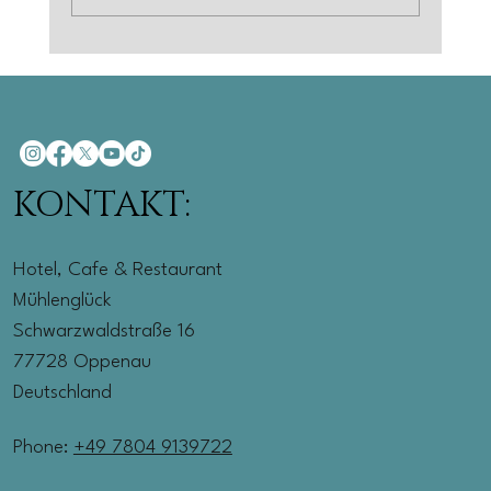
Motorradtour Schwarzwald
richtig planen
KONTAKT:
Hotel, Cafe & Restaurant
Mühlenglück
Schwarzwaldstraße 16
77728 Oppenau
Deutschland
Phone:
+49 7804 9139722