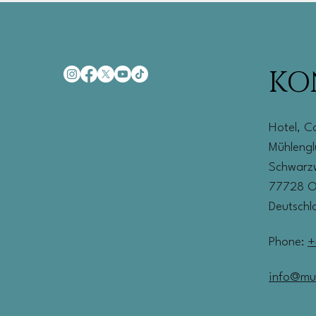
KO
Hotel, C
Mühleng
Schwarzw
77728 
Deutschl
Phone:
+
info@mu