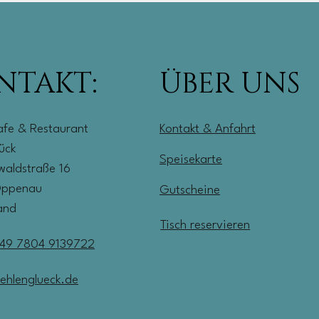
NTAKT:
ÜBER UNS
afe & Restaurant
Kontakt & Anfahrt
lück
Speisekarte
aldstraße 16
Oppenau
Gutscheine
and
Tisch reservieren
49 7804 9139722
ehlenglueck.de