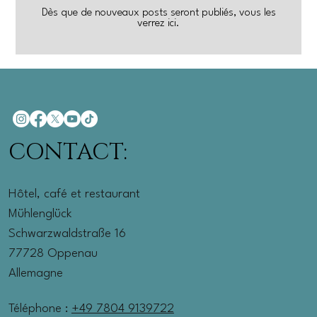
Dès que de nouveaux posts seront publiés, vous les
verrez ici.
CONTACT:
Hôtel, café et restaurant
Mühlenglück
Schwarzwaldstraße 16
77728 Oppenau
Allemagne
Téléphone :
+49 7804 9139722