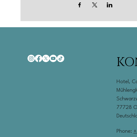
KO
Hotel, C
Mühleng
Schwarzw
77728 
Deutschl
Phone:
+