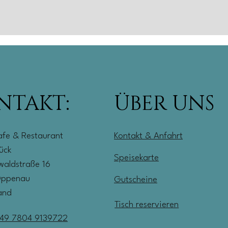
NTAKT:
ÜBER UNS
afe & Restaurant
Kontakt & Anfahrt
lück
Speisekarte
aldstraße 16
Oppenau
Gutscheine
and
Tisch reservieren
49 7804 9139722