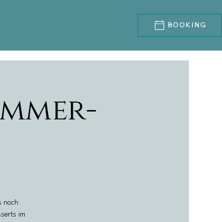
BOOKING
emmer-
s noch
sserts im