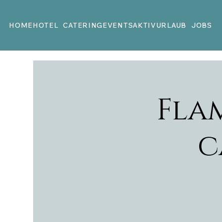
HOME
HOTEL
CATERING
EVENTS
AKTIVURLAUB
JOBS
Fla
c