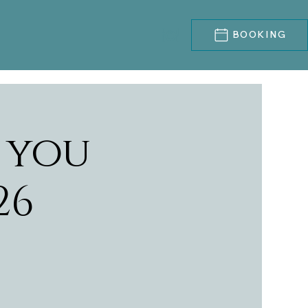
BOOKING
 you
26