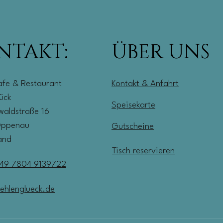
NTAKT:
ÜBER UNS
afe & Restaurant
Kontakt & Anfahrt
lück
Speisekarte
aldstraße 16
Oppenau
Gutscheine
and
Tisch reservieren
49 7804 9139722
ehlenglueck.de