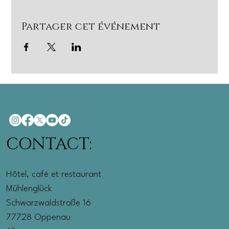
Partager cet événement
CONTACT:
Hôtel, café et restaurant
Mühlenglück
Schwarzwaldstraße 16
77728 Oppenau