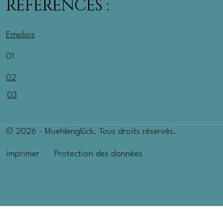
RÉFÉRENCES :
Emplois
01
02
03
© 2026 - Muehlenglück. Tous droits réservés.
imprimer
Protection des données