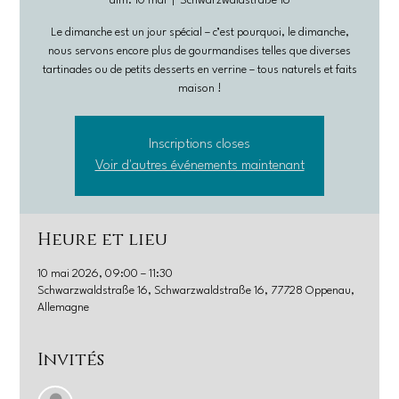
dim. 10 mai
  |  
Schwarzwaldstraße 16
Le dimanche est un jour spécial – c’est pourquoi, le dimanche,
nous servons encore plus de gourmandises telles que diverses
tartinades ou de petits desserts en verrine – tous naturels et faits
maison !
Inscriptions closes
Voir d'autres événements maintenant
Heure et lieu
10 mai 2026, 09:00 – 11:30
Schwarzwaldstraße 16, Schwarzwaldstraße 16, 77728 Oppenau,
Allemagne
Invités